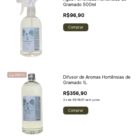
Gramado 500ml
R$96,90
GRÁTIS
Difusor de Aromas Hortênsias de
Gramado 1L
R$356,90
3
x
de
R$118,97
sem juros