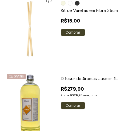
1
/
3
Kit de Varetas em Fibra 25cm
R$15,00
Comprar
GRÁTIS
Difusor de Aromas Jasmim 1L
R$279,90
2
x
de
R$139,95
sem juros