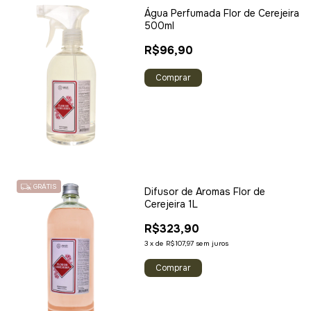
Água Perfumada Flor de Cerejeira
500ml
R$96,90
GRÁTIS
Difusor de Aromas Flor de
Cerejeira 1L
R$323,90
3
x
de
R$107,97
sem juros