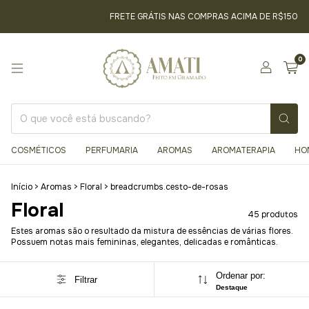
FRETE GRÁTIS NAS COMPRAS ACIMA DE R$150
5% OF
0
COSMÉTICOS
PERFUMARIA
AROMAS
AROMATERAPIA
HO
Início
>
Aromas
>
Floral
>
breadcrumbs.cesto-de-rosas
Floral
45 produtos
Estes aromas são o resultado da mistura de essências de várias flores.
Possuem notas mais femininas, elegantes, delicadas e românticas.
Ordenar por:
Filtrar
Destaque