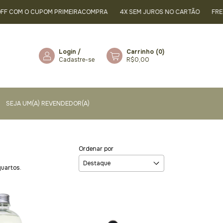
 COM O CUPOM PRIMEIRACOMPRA
4X SEM JUROS NO CARTÃO
FRETE
Login
/
Carrinho
(
0
)
Cadastre-se
R$0,00
SEJA UM(A) REVENDEDOR(A)
Ordenar por
quartos.