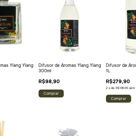
omas Ylang Ylang
Difusor de Aromas Ylang Ylang
Difusor de Ar
300ml
1L
R$98,90
R$279,90
2
x
de
R$139,95
sem 
Comprar