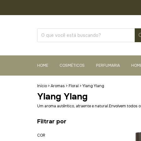
HOME
COSMÉTICOS
PERFUMARIA
HOM
Início
>
Aromas
>
Floral
>
Ylang Ylang
Ylang Ylang
Um aroma autêntico, atraente e natural.Envolvem todos os
Filtrar por
COR