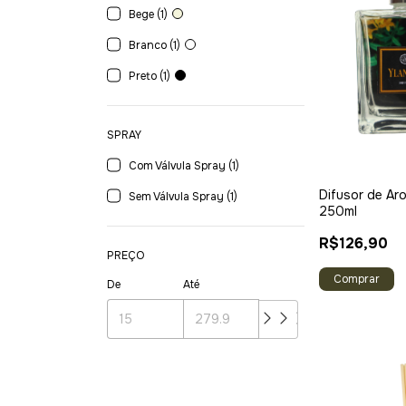
Bege (1)
Branco (1)
Preto (1)
SPRAY
Com Válvula Spray (1)
Difusor de Ar
Sem Válvula Spray (1)
250ml
R$126,90
PREÇO
De
Até