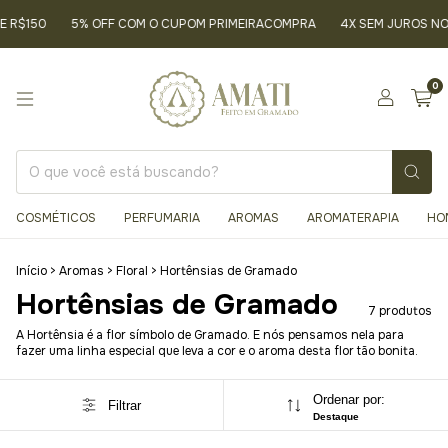
 R$150
5% OFF COM O CUPOM PRIMEIRACOMPRA
4X SEM JUROS NO 
0
COSMÉTICOS
PERFUMARIA
AROMAS
AROMATERAPIA
HO
Início
>
Aromas
>
Floral
>
Hortênsias de Gramado
Hortênsias de Gramado
7 produtos
A Hortênsia é a flor símbolo de Gramado. E nós pensamos nela para
fazer uma linha especial que leva a cor e o aroma desta flor tão bonita.
Ordenar por:
Filtrar
Destaque