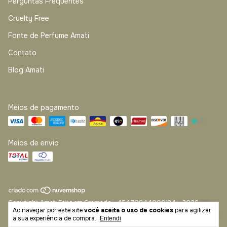
Perguntas Frequentes
Cruelty Free
Fonte de Perfume Amati
Contato
Blog Amati
Meios de pagamento
Meios de envio
Copyright Amati Feito em Gramado - 45470844000134 - 2026.
Ao navegar por este site
você aceita o uso de cookies
para agilizar
Todos os direitos reservados.
a sua experiência de compra.
Entendi