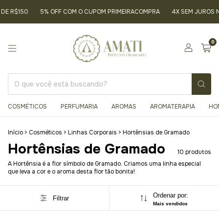
E R$150
5% OFF COM O CUPOM PRIMEIRACOMPRA
4X SEM JUROS NO
0
COSMÉTICOS
PERFUMARIA
AROMAS
AROMATERAPIA
HO
Início
>
Cosméticos
>
Linhas Corporais
>
Hortênsias de Gramado
Hortênsias de Gramado
10 produtos
A Hortênsia é a flor símbolo de Gramado. Criamos uma linha especial
que leva a cor e o aroma desta flor tão bonita!
Ordenar por:
Filtrar
Mais vendidos