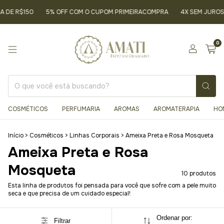
DE R$150
5% OFF COM O CUPOM PRIMEIRACOMPRA
4X SEM JUROS 
0
COSMÉTICOS
PERFUMARIA
AROMAS
AROMATERAPIA
HO
Início
>
Cosméticos
>
Linhas Corporais
>
Ameixa Preta e Rosa Mosqueta
Ameixa Preta e Rosa
Mosqueta
10 produtos
Esta linha de produtos foi pensada para você que sofre com a pele muito
seca e que precisa de um cuidado especial!
Ordenar por:
Filtrar